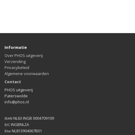
Informatie
Over PHOS uitgeverij
Verzending
Privacybeleid
Algemene voorwaarden
Contact
PHOS uitgeverij
Paterswolde
info@phos.nl
NL63 INGB 0004709109
IBAN
INGBNL2A
BIC
NL813904067B01
Btw