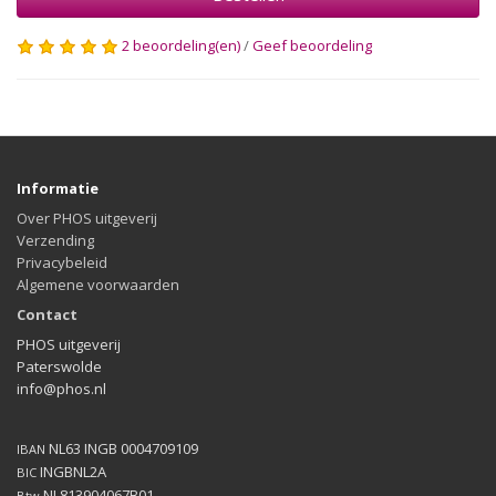
2 beoordeling(en)
/
Geef beoordeling
Informatie
Over PHOS uitgeverij
Verzending
Privacybeleid
Algemene voorwaarden
Contact
PHOS uitgeverij
Paterswolde
info@phos.nl
NL63 INGB 0004709109
IBAN
INGBNL2A
BIC
NL813904067B01
Btw